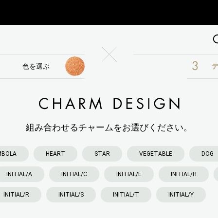
BAG
色を選ぶ
CHARM
組み合わせるチャームをお選びください。
MBOLA
HEART
STAR
VEGETABLE
DOG
INITIAL/A
INITIAL/C
INITIAL/E
INITIAL/H
INITIAL/R
INITIAL/S
INITIAL/T
INITIAL/Y