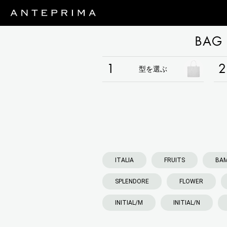
ANTEPRIMA CHARM SIMULATOR
型を選ぶ
ITALIA
FRUITS
BA
SPLENDORE
FLOWER
INITIAL/M
INITIAL/N