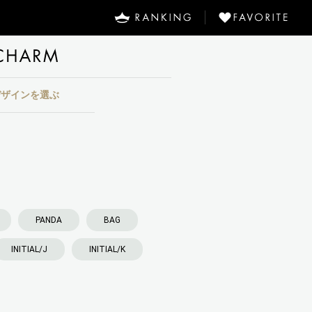
RANKING
CHARM
デザインを選ぶ
 DESIGN
PANDA
BAG
INITIAL/J
INITIAL/K