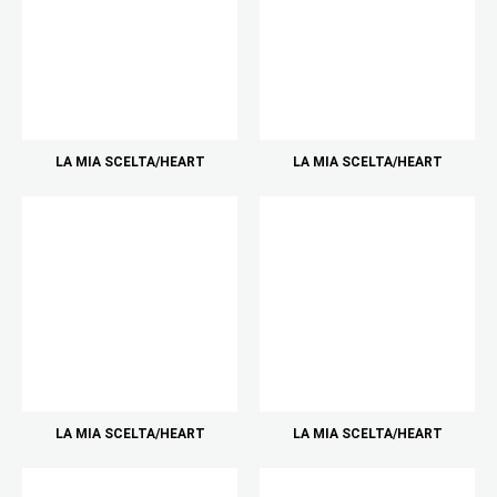
LA MIA SCELTA/HEART
LA MIA SCELTA/HEART
LA MIA SCELTA/HEART
LA MIA SCELTA/HEART