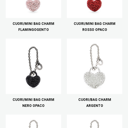
CUORI/MINI BAG CHARM
CUORI/MINI BAG CHARM
FLAMINGOGENTO
ROSSO OPACO
CUORI/MINI BAG CHARM
CUORI/BAG CHARM
NERO OPACO
ARGENTO