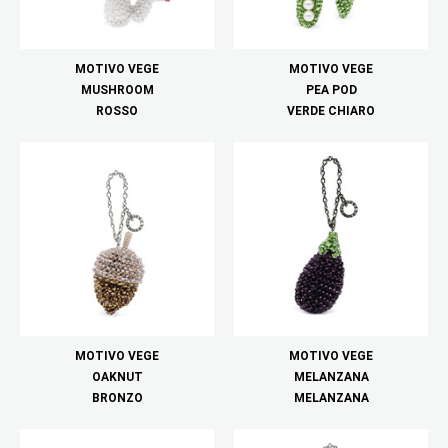
MOTIVO VEGE
MOTIVO VEGE
MUSHROOM
PEA POD
ROSSO
VERDE CHIARO
MOTIVO VEGE
MOTIVO VEGE
OAKNUT
MELANZANA
BRONZO
MELANZANA