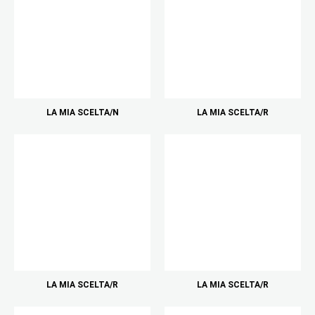
LA MIA SCELTA/N
LA MIA SCELTA/R
LA MIA SCELTA/R
LA MIA SCELTA/R