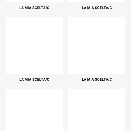
LA MIA SCELTA/C
LA MIA SCELTA/C
LA MIA SCELTA/C
LA MIA SCELTA/C