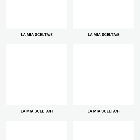
LA MIA SCELTA/E
LA MIA SCELTA/E
LA MIA SCELTA/H
LA MIA SCELTA/H