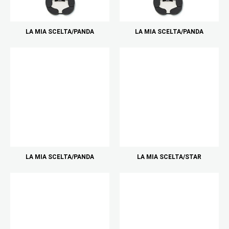
LA MIA SCELTA/PANDA
LA MIA SCELTA/PANDA
LA MIA SCELTA/PANDA
LA MIA SCELTA/STAR