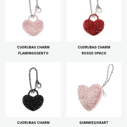
CUORI/BAG CHARM
CUORI/BAG CHARM
FLAMINGOGENTO
ROSSO OPACO
CUORI/BAG CHARM
GUMMIES/HEART