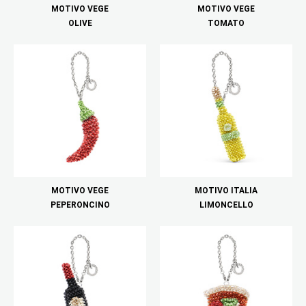
MOTIVO VEGE
MOTIVO VEGE
OLIVE
TOMATO
MOTIVO VEGE
MOTIVO ITALIA
PEPERONCINO
LIMONCELLO