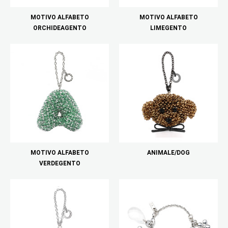
MOTIVO ALFABETO
MOTIVO ALFABETO
ORCHIDEAGENTO
LIMEGENTO
MOTIVO ALFABETO
ANIMALE/DOG
VERDEGENTO