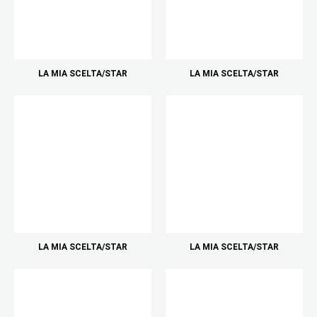
LA MIA SCELTA/STAR
LA MIA SCELTA/STAR
LA MIA SCELTA/STAR
LA MIA SCELTA/STAR