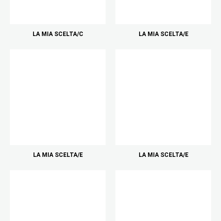
LA MIA SCELTA/C
LA MIA SCELTA/E
LA MIA SCELTA/E
LA MIA SCELTA/E