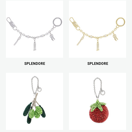
SPLENDORE
SPLENDORE