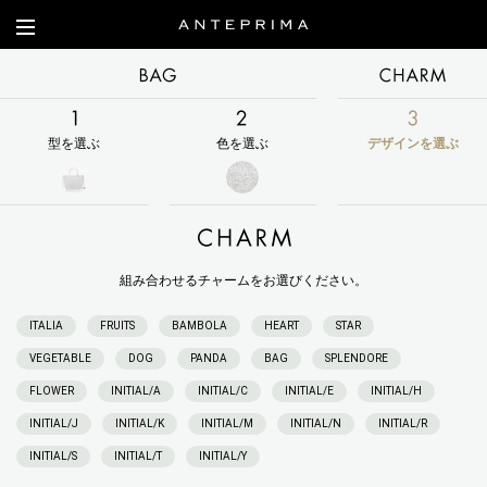
BAG
型を選ぶ
色を選ぶ
デザインを選ぶ
CHARM DESIGN
組み合わせるチャームをお選びください。
ITALIA
FRUITS
BAMBOLA
HEART
STAR
VEGETABLE
DOG
PANDA
BAG
SPLENDORE
FLOWER
INITIAL/A
INITIAL/C
INITIAL/E
INITIAL/H
INITIAL/J
INITIAL/K
INITIAL/M
INITIAL/N
INITIAL/R
INITIAL/S
INITIAL/T
INITIAL/Y